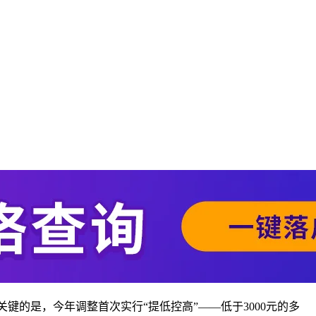
更关键的是，今年调整首次实行“提低控高”——低于3000元的多