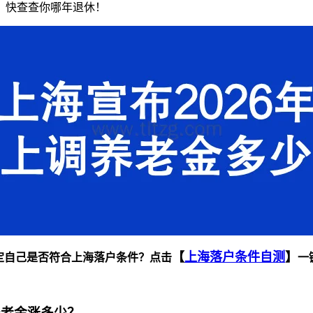
布，快查查你哪年退休！
【
上海落户条件自测
】
定自己是否符合上海落户条件？点击
一
养老金涨多少？