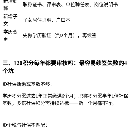
新增职
职称证书、评审表、单位聘任表、岗位说明书
称
新增子
子女居住证明、户口本
女
学历变
先做学历验证（约2个月），再续签
更
三、120积分每年都要审核吗：最容易续签失败的4
个坑
🔴社保断缴或基数不够：
学历积分需过去1年正常缴满6个月；职称积分需半年1倍社保
基数；多倍社保积分需持续达标——断一个月都不行。
🔴个税与社保不匹配：