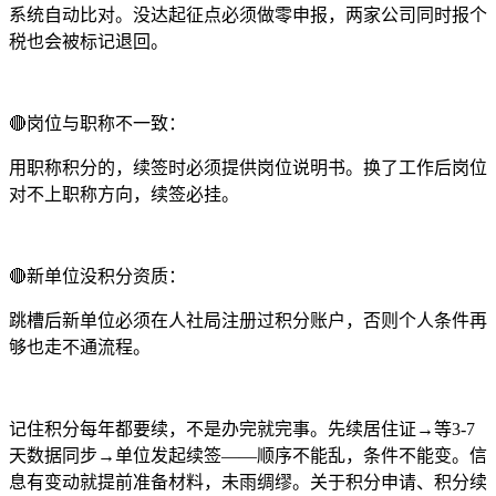
系统自动比对。没达起征点必须做零申报，两家公司同时报个
税也会被标记退回。
🔴岗位与职称不一致：
用职称积分的，续签时必须提供岗位说明书。换了工作后岗位
对不上职称方向，续签必挂。
🔴新单位没积分资质：
跳槽后新单位必须在人社局注册过积分账户，否则个人条件再
够也走不通流程。
记住积分每年都要续，不是办完就完事。先续居住证→等3-7
天数据同步→单位发起续签——顺序不能乱，条件不能变。信
息有变动就提前准备材料，未雨绸缪。关于积分申请、积分续