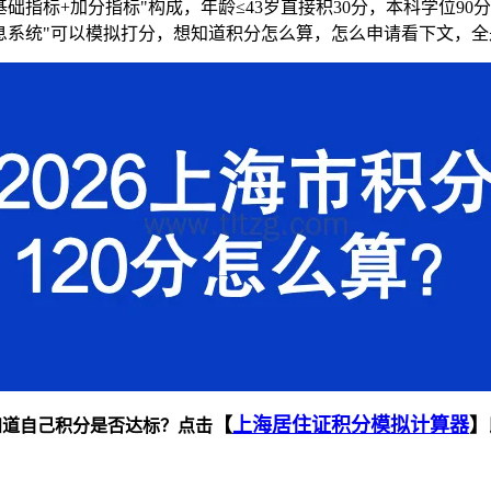
基础指标+加分指标"构成，年龄≤43岁直接积30分，本科学位90分
信息系统"可以模拟打分，想知道积分怎么算，怎么申请看下文，
【
上海居住证积分模拟计算器
】
知道自己积分是否达标？点击