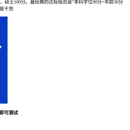
、硕士100分。最经典的达标组合是"本科学位90分+年龄30分
全是干货
即可测试