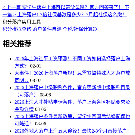
< 上一篇
留学生落户上海可以带父母吗？官方回答来了！
下
一篇 >
上海落户1.3倍社保基数是多少？7月起社保这么缴！
积分落户实用工具
积分模拟查询
落户条件自测
个税/社保计算器
相关推荐
2026年上海社平工资预测！不同工资如何选择落户上海
方式？
02-01
大事件！2026上海落户新规！急需紧缺特殊人才落户放
宽明显
08-07
2026上海落户中级职称条件，官方更新版中级职称目录
（可落户）
08-06
2026上海人才补贴申请条件，落户上海各区补贴要求及
金额详情
08-06
2026上海落户条件最新政策，留学生回国后结婚配偶也
可随迁！
08-06
2026外地人落户上海五大途径！最快2-3个月直接落户！