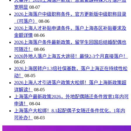
大事件！2026上海落户新规！急需紧缺特殊人才落户放
宽明显
08-07
2026上海落户中级职称条件，官方更新版中级职称目录
（可落户）
08-06
2026上海人才补贴申请条件，落户上海各区补贴要求及
金额详情
08-06
2026上海落户条件最新政策，留学生回国后结婚配偶也
可随迁！
08-06
2026外地人落户上海五大途径！最快2-3个月直接落户！
08-05
2026上海居转户1.3倍社保基数，落户上海正在持续性松
动！
08-05
2026上海人才引进落户政策大松绑！落户上海新政策超
详解读！
08-05
上海落户最新政策2026，外地配偶随迁条件放宽1年内可
申请！
08-04
上海落户大松绑！8.1起配偶子女随迁条件优化，1年内
可补办！
08-03