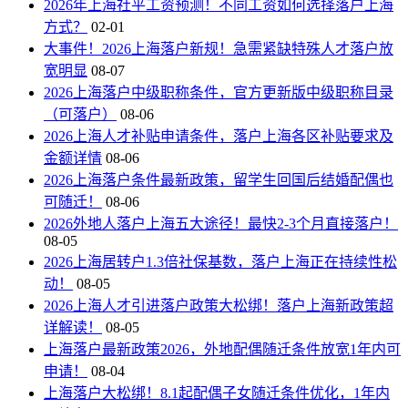
2026年上海社平工资预测！不同工资如何选择落户上海
方式？
02-01
大事件！2026上海落户新规！急需紧缺特殊人才落户放
宽明显
08-07
2026上海落户中级职称条件，官方更新版中级职称目录
（可落户）
08-06
2026上海人才补贴申请条件，落户上海各区补贴要求及
金额详情
08-06
2026上海落户条件最新政策，留学生回国后结婚配偶也
可随迁！
08-06
2026外地人落户上海五大途径！最快2-3个月直接落户！
08-05
2026上海居转户1.3倍社保基数，落户上海正在持续性松
动！
08-05
2026上海人才引进落户政策大松绑！落户上海新政策超
详解读！
08-05
上海落户最新政策2026，外地配偶随迁条件放宽1年内可
申请！
08-04
上海落户大松绑！8.1起配偶子女随迁条件优化，1年内