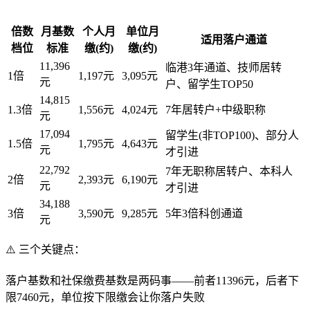
倍数
月基数
个人月
单位月
适用落户通道
档位
标准
缴(约)
缴(约)
11,396
临港3年通道、技师居转
1倍
1,197元
3,095元
元
户、留学生TOP50
14,815
1.3倍
1,556元
4,024元
7年居转户+中级职称
元
17,094
留学生(非TOP100)、部分人
1.5倍
1,795元
4,643元
元
才引进
22,792
7年无职称居转户、本科人
2倍
2,393元
6,190元
元
才引进
34,188
3倍
3,590元
9,285元
5年3倍科创通道
元
⚠️ 三个关键点：
落户基数和社保缴费基数是两码事——前者11396元，后者下
限7460元，单位按下限缴会让你落户失败