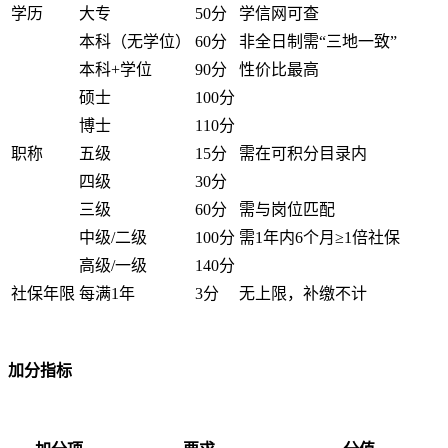
学历
大专
50分
学信网可查
本科（无学位）
60分
非全日制需“三地一致”
本科+学位
90分
性价比最高
硕士
100分
博士
110分
职称
五级
15分
需在可积分目录内
四级
30分
三级
60分
需与岗位匹配
中级/二级
100分
需1年内6个月≥1倍社保
高级/一级
140分
社保年限
每满1年
3分
无上限，补缴不计
加分指标