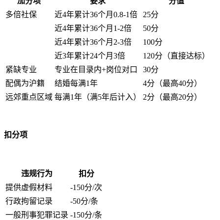
加分项
要求
分值
多倍社保
近4年累计36个月0.8-1倍
25分
近4年累计36个月1-2倍
50分
近4年累计36个月2-3倍
100分
近3年累计24个月3倍
120分（直接达标）
紧缺专业
专业在目录内+岗位对口
30分
配偶为沪籍
结婚每满1年
4分（最高40分）
远郊重点区域
每满1年（满5年后计入）
2分（最高20分）
扣分项
违规行为
扣分
提供虚假材料
-150分/次
行政拘留记录
-50分/条
一般刑事犯罪记录
-150分/条