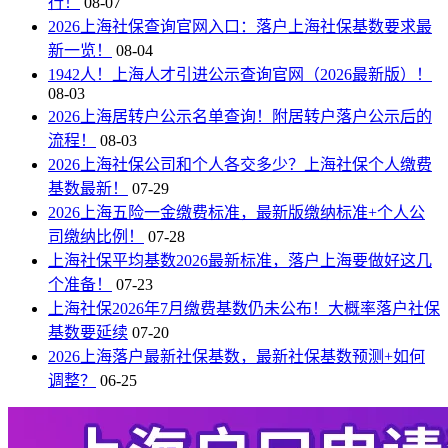
行！
08-07
2026上海社保查询官网入口：落户上海社保基数要求最
新一览！
08-04
1942人！上海人才引进公示查询官网（2026最新版）！
08-03
2026上海居转户公示名单查询！附居转户落户公示后的
流程！
08-03
2026上海社保公司和个人各交多少？上海社保个人缴费
基数最新！
07-29
2026上海五险一金缴费标准，最新版缴纳标准+个人公
司缴纳比例！
07-28
上海社保平均基数2026最新标准，落户上海要做好这几
个准备！
07-23
上海社保2026年7月缴费基数仍未公布！大概率落户社保
基数要延续
07-20
2026上海落户最新社保基数，最新社保基数预测+如何
调整？
06-25