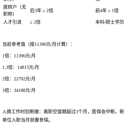
居转户（无
后3年 ≥ 2倍
前4年 ≥ 1倍
职称）
人才引进
≥ 2倍
本科/硕士学历
当前参考值（按11396元/月计算）：
1倍：11396元/月
1.3倍：14815元/月
2倍：22792元/月
3倍：34188元/月
⚠️换工作时别断缴：离职空窗期超过3个月，医保会中断。新
单位入职当月就要参保。