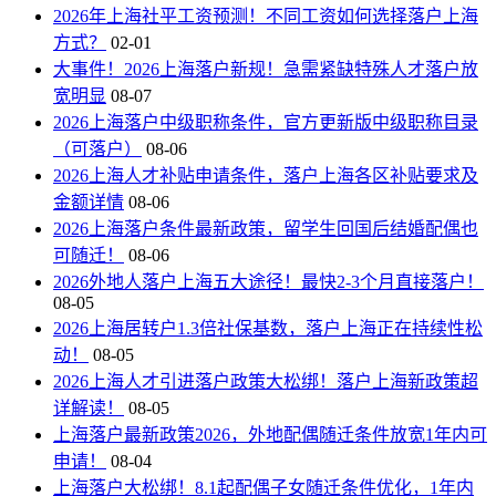
2026年上海社平工资预测！不同工资如何选择落户上海
方式？
02-01
大事件！2026上海落户新规！急需紧缺特殊人才落户放
宽明显
08-07
2026上海落户中级职称条件，官方更新版中级职称目录
（可落户）
08-06
2026上海人才补贴申请条件，落户上海各区补贴要求及
金额详情
08-06
2026上海落户条件最新政策，留学生回国后结婚配偶也
可随迁！
08-06
2026外地人落户上海五大途径！最快2-3个月直接落户！
08-05
2026上海居转户1.3倍社保基数，落户上海正在持续性松
动！
08-05
2026上海人才引进落户政策大松绑！落户上海新政策超
详解读！
08-05
上海落户最新政策2026，外地配偶随迁条件放宽1年内可
申请！
08-04
上海落户大松绑！8.1起配偶子女随迁条件优化，1年内