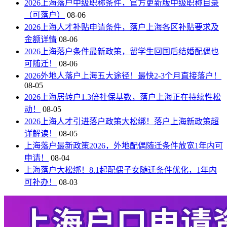
2026上海落户中级职称条件，官方更新版中级职称目录
（可落户）
08-06
2026上海人才补贴申请条件，落户上海各区补贴要求及
金额详情
08-06
2026上海落户条件最新政策，留学生回国后结婚配偶也
可随迁！
08-06
2026外地人落户上海五大途径！最快2-3个月直接落户！
08-05
2026上海居转户1.3倍社保基数，落户上海正在持续性松
动！
08-05
2026上海人才引进落户政策大松绑！落户上海新政策超
详解读！
08-05
上海落户最新政策2026，外地配偶随迁条件放宽1年内可
申请！
08-04
上海落户大松绑！8.1起配偶子女随迁条件优化，1年内
可补办！
08-03